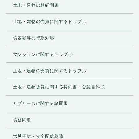
合は除くものとします。
土地・建物の相続問題
●法令に基づき開示を求められた場合
土地・建物の売買に関するトラブル
●人の生命、身体または財産の保護のために
必要がある場合であって、ご本人の同意を
労基署等の行政対応
得ることが困難である場合
マンションに関するトラブル
●当事務所または第三者の権利、利益、名
誉、信用等を保護するために必要であると
土地・建物の売買に関するトラブル
当事務所が判断した場合
●ご利用者様がご自身の個人情報の開示を事
土地・建物賃貸に関する契約書・合意書作成
前承認した場合
サブリースに関する諸問題
3. 個人情報の開示、訂正・追加・削除、利用停
止等
労務問題
当事務所は、個人情報について、開示、訂
労災事故・安全配慮義務
正・追加・削除、利用停止等のお申し出が