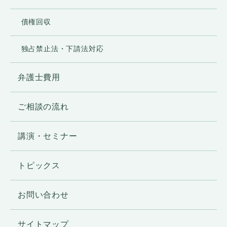
あった場合には、お申し出いただいた方が
債権回収
ご本人であることを確認のうえ、個人情報
保護法の定めに従い遅滞なく対応します。
独占禁止法・下請法対応
また、開示に際しては、手数料をいただく
ことがありますので、あらかじめご了承く
弁護士費用
ださい。
ご相談の流れ
4. アクセス解析ツールについて
本サイトでは、Googleによるアクセス解析
講演・セミナー
ツール「Googleアナリティクス」を利用し
ています。
トピックス
このGoogleアナリティクスはトラフィック
データの収集のためにCookieを使用してい
お問い合わせ
ます。
このトラフィックデータは匿名で収集され
サイトマップ